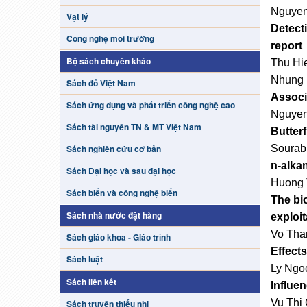
Nguyen
Vật lý
Detect
Công nghệ môi trường
report
Bộ sách chuyên khảo
Thu Hi
Nhung 
Sách đỏ Việt Nam
Associ
Sách ứng dụng và phát triển công nghệ cao
Nguyen
Sách tài nguyên TN & MT Việt Nam
Butterf
Sourab
Sách nghiên cứu cơ bản
n
-alka
Sách Đại học và sau đại học
Huong 
Sách biển và công nghệ biển
The bi
Sách nhà nước đặt hàng
exploit
Vo Tha
Sách giáo khoa - Giáo trình
Effect
Sách luật
Ly Ngo
Sách liên kết
Influe
Vu Thi
Sách truyện thiếu nhi