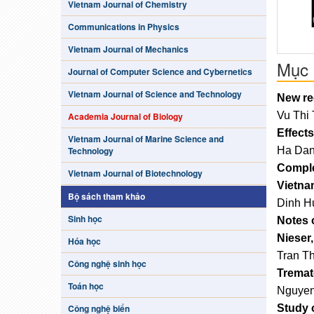
Vietnam Journal of Chemistry
Communications in Physics
Vietnam Journal of Mechanics
Mục 
Journal of Computer Science and Cybernetics
Vietnam Journal of Science and Technology
New re
Vu Thi 
Academia Journal of Biology
Effect
Vietnam Journal of Marine Science and
Ha Dan
Technology
Comple
Vietnam Journal of Biotechnology
Vietna
Bộ sách tham khảo
Dinh H
Sinh học
Notes 
Nieser,
Hóa học
Tran T
Công nghệ sinh học
Tremato
Toán học
Nguye
Study o
Công nghệ biển