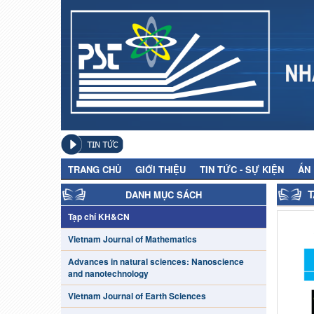
TRANG CHỦ
GIỚI THIỆU
TIN TỨC - SỰ KIỆN
ẤN
T
DANH MỤC SÁCH
Tạp chí KH&CN
Vietnam Journal of Mathematics
Advances in natural sciences: Nanoscience
and nanotechnology
Vietnam Journal of Earth Sciences