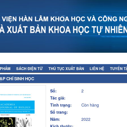
 PHẨM
SÁCH ĐIỆN TỬ
THỦ TỤC XUẤT BẢN
LIÊN HỆ
TUYỂN T
ẠP CHÍ SINH HỌC
Số:
2
Tác giả:
Tình trạng:
Còn hàng
Số trang:
Năm:
2022
Kích thước: