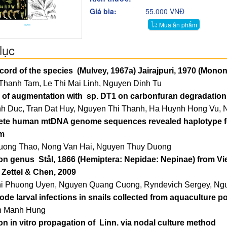
Giá bìa:
55.000 VNĐ
Mua ấn phẩm
lục
cord of the species
(Mulvey, 1967a) Jairajpuri, 1970 (Mon
Thanh Tam, Le Thi Mai Linh, Nguyen Dinh Tu
s of augmentation with
sp. DT1 on carbonfuran degradation 
h Duc, Tran Dat Huy, Nguyen Thi Thanh, Ha Huynh Hong Vu,
te human mtDNA genome sequences revealed haplotype fea
m
uong Thao, Nong Van Hai, Nguyen Thuy Duong
on genus
Stål, 1866 (Hemiptera: Nepidae: Nepinae) from Vie
 Zettel & Chen, 2009
hi Phuong Uyen, Nguyen Quang Cuong, Ryndevich Sergey, Ng
de larval infections in snails collected from aquaculture 
n Manh Hung
n in vitro propagation of
Linn. via nodal culture method