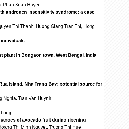
m, Phan Xuan Huyen
ith androgen insensitivity syndrome: a case
uyen Thi Thanh, Huong Giang Tran Thi, Hong
 individuals
ost plant in Bongaon town, West Bengal, India
 Rua Island, Nha Trang Bay: potential source for
ng Nghia, Tran Van Huynh
 Long
hanges of avocado fruit during ripening
Hoang Thi Minh Nguyet, Truong Thi Hue