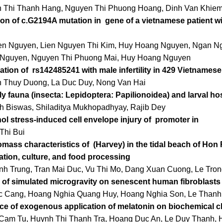
 Thi Thanh Hang, Nguyen Thi Phuong Hoang, Dinh Van Khie
ion of c.G2194A mutation in
gene of a vietnamese patient w
en Nguyen, Lien Nguyen Thi Kim, Huy Hoang Nguyen, Ngan Ng
Nguyen, Nguyen Thi Phuong Mai, Huy Hoang Nguyen
ation of
rs142485241 with male infertility in 429 Vietnamese
 Thuy Duong, La Duc Duy, Nong Van Hai
ly fauna (insecta: Lepidoptera: Papilionoidea) and larval h
h Biswas, Shiladitya Mukhopadhyay, Rajib Dey
nol stress-induced cell envelope injury of
promoter in
Thi Bui
omass characteristics of
(Harvey) in the tidal beach of Hon
ation, culture, and food processing
nh Trung, Tran Mai Duc, Vu Thi Mo, Dang Xuan Cuong, Le Tro
s of simulated microgravity on senescent human fibroblasts
c Cang, Hoang Nghia Quang Huy, Hoang Nghia Son, Le Thanh
nce of exogenous application of melatonin on biochemical c
 Cam Tu, Huynh Thi Thanh Tra, Hoang Duc An, Le Duy Thanh, 