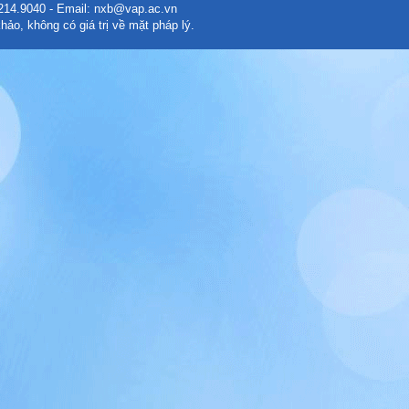
)2214.9040 - Email: nxb@vap.ac.vn
hảo, không có giá trị về mặt pháp lý.