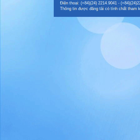
Điện thoại: (+84)(24) 2214.9041 - (+84)(24
Thông tin được đăng tải có tính chất tham k