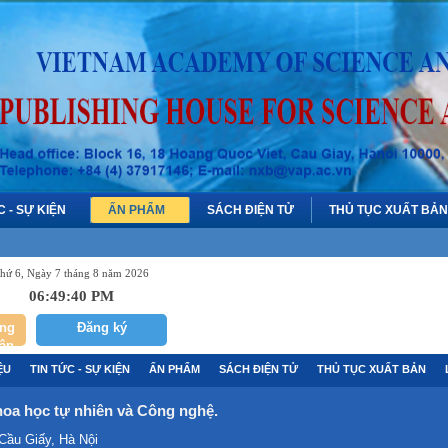
C - SỰ KIỆN
ẤN PHẨM
SÁCH ĐIỆN TỬ
THỦ TỤC XUẤT BẢN
hứ 6, Ngày 7 tháng 8 năm 2026
06:49:40 PM
ng
Đăng ký
ập
ỆU
TIN TỨC - SỰ KIỆN
ẤN PHẨM
SÁCH ĐIỆN TỬ
THỦ TỤC XUẤT BẢN
oa học tự nhiên và Công nghệ.
 Cầu Giấy, Hà Nội