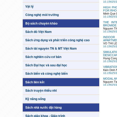
10.15625/2
Vật lý
HIGH PHO
FOR RHOD
Minh Que 
Công nghệ môi trường
10.15625/
THE INTE
Bộ sách chuyên khảo
BROMIDE 
Nguyen Th
Sách đỏ Việt Nam
10.15625/
INDOOR 
Sách ứng dụng và phát triển công nghệ cao
APARTMEN
VO THI LE
10.15625/
Sách tài nguyên TN & MT Việt Nam
SIMULAT
DESICCAN
Sách nghiên cứu cơ bản
Hung Cong
10.15625/
Sách Đại học và sau đại học
VIBRATI
Kien Dinh
Sách biển và công nghệ biển
10.15625/
MODAL AN
Sách liên kết
Nguyen Ti
10.15625/
Sách truyện thiếu nhi
Kỹ năng sống
Sách nhà nước đặt hàng
Sách giáo khoa - Giáo trình