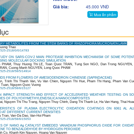
Giá bìa:
45.000 VNĐ
Mua ấn phẩm
lục
RY METABOLITES FROM THE STEM BARKS OF RHIZOPHORA MUCRONATA LAMK
uong Thao
2525-2518/0/0/14783
STUDY ON SARS-COV-2 MAIN PROTEASE INHIBITION MECHANISM OF SOME POTENT
SING MOLECULAR DOCKING SIMULATION
h PHAM, Thuy Huong Thi LE, Toan Quoc TRAN, Tung Son NGO, Dan Trong NGUYEN,
 TRAN, Cuong Manh NGUYEN, Long Quoc PHAM
2525-2518/58/5/14914
IDS FROM FLOWERS OF AMESIODENDRON CHINENSE (SAPINDACEAE)
n, Trinh Thi Thanh Van, Vu Van Chien, Nguyen Thi Hue, Pham Thi Hang, Pham Van Cu
 Tuan, Nguyen Quoc Vuong
2525-2518/58/6/15127
N IMPACT STRENGTH AND EFFECT OF ACCELERATED WEATHER TESTING ON S
IES OF POLYOXYMETHYLENE/SILICA NANOCOMPOSITES
ai, Nguyen Thi Thu Trang, Nguyen Thuy Chinh, Dang Thi Thanh Le, Ha Van Hang, Thai Hoa
ERISTICS OF PLASMA ELECTROLYTIC OXIDATION COATINGS ON 6061 AL AL
 AT DIFFERENT CURRENT DENSITIES
 Tran, Van-Da Dao, Van-Hoi Pham
2525-2518/58/6/15053
IS OF NANO Ag CATALYST EMBEDED VANADIUM PHOSPHORUS OXIDE FOR OXIDAT
ENE TO BENZALDEHYDE BY HYDROGEN PEROXIDE
nh Co, Khanh Kim Nguyen, Hoang Van Nguyen