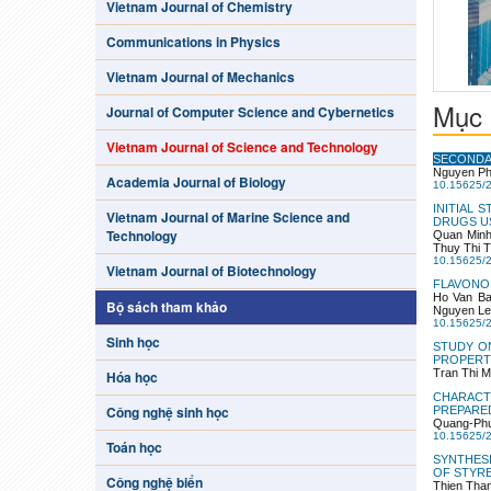
Vietnam Journal of Chemistry
Communications in Physics
Vietnam Journal of Mechanics
Mục 
Journal of Computer Science and Cybernetics
Vietnam Journal of Science and Technology
SECONDA
Nguyen Ph
Academia Journal of Biology
10.15625/
INITIAL 
Vietnam Journal of Marine Science and
DRUGS U
Technology
Quan Min
Thuy Thi
10.15625/
Vietnam Journal of Biotechnology
FLAVONO
Ho Van Ba
Bộ sách tham khảo
Nguyen Le
10.15625/
Sinh học
STUDY O
PROPERT
Tran Thi M
Hóa học
CHARACT
Công nghệ sinh học
PREPARED
Quang-Phu
10.15625/
Toán học
SYNTHES
OF STYR
Công nghệ biển
Thien Tha