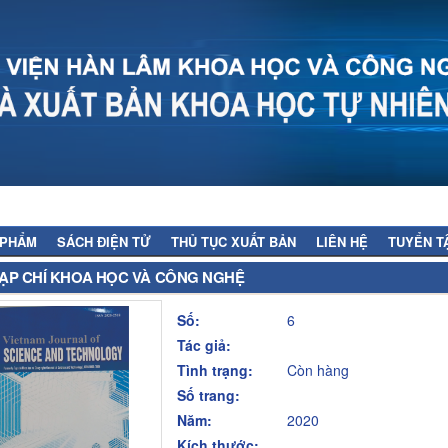
 PHẨM
SÁCH ĐIỆN TỬ
THỦ TỤC XUẤT BẢN
LIÊN HỆ
TUYỂN T
ẠP CHÍ KHOA HỌC VÀ CÔNG NGHỆ
Số:
6
Tác giả:
Tình trạng:
Còn hàng
Số trang:
Năm:
2020
Kích thước: