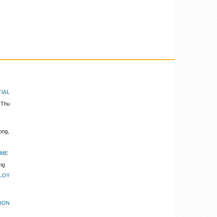
IAL
 Thu
ong,
OME
ng
LOY
ION