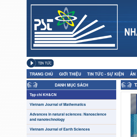
TRANG CHỦ
GIỚI THIỆU
TIN TỨC - SỰ KIỆN
ẤN
T
DANH MỤC SÁCH
Tạp chí KH&CN
Vietnam Journal of Mathematics
Advances in natural sciences: Nanoscience
and nanotechnology
Vietnam Journal of Earth Sciences