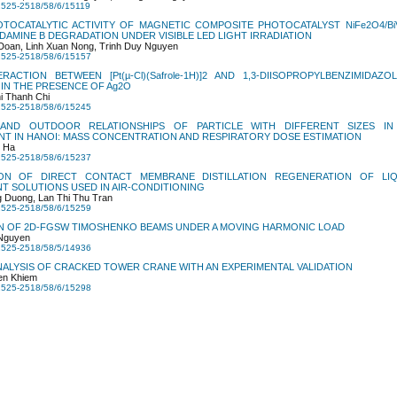
525-2518/58/6/15119
TOCATALYTIC ACTIVITY OF MAGNETIC COMPOSITE PHOTOCATALYST NiFe2O4/Bi
AMINE B DEGRADATION UNDER VISIBLE LED LIGHT IRRADIATION
Doan, Linh Xuan Nong, Trinh Duy Nguyen
2525-2518/58/6/15157
RACTION BETWEEN [Pt(µ-Cl)(Safrole-1H)]2 AND 1,3-DIISOPROPYLBENZIMIDAZO
IN THE PRESENCE OF Ag2O
i Thanh Chi
2525-2518/58/6/15245
AND OUTDOOR RELATIONSHIPS OF PARTICLE WITH DIFFERENT SIZES IN
T IN HANOI: MASS CONCENTRATION AND RESPIRATORY DOSE ESTIMATION
 Ha
2525-2518/58/6/15237
ION OF DIRECT CONTACT MEMBRANE DISTILLATION REGENERATION OF LIQ
T SOLUTIONS USED IN AIR-CONDITIONING
 Duong, Lan Thi Thu Tran
2525-2518/58/6/15259
ON OF 2D-FGSW TIMOSHENKO BEAMS UNDER A MOVING HARMONIC LOAD
 Nguyen
2525-2518/58/5/14936
ALYSIS OF CRACKED TOWER CRANE WITH AN EXPERIMENTAL VALIDATION
en Khiem
2525-2518/58/6/15298