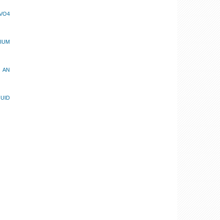
VO4
LIUM
 AN
UID