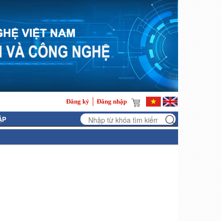
Đăng ký
Đăng nhập
ẬP