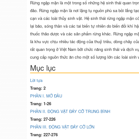
Rừng ngập mặn là một trong số những hệ sinh thái quan trọn
đảo. Rừng ngập mặn là nơi lặng tụ nguồn phù sa bồi lắng tạo đ
cạn và các loài thủy sinh vật. Hệ sinh thái rừng ngập mặn c
lại bão, sóng thần và các tai biến tự nhiên do biến đổi khí 
thuốc thảo dược và các sản phẩm rừng khác. Rừng ngập mặ
là khu vực chịu nhiều tác động của thuỷ triều, dòng chảy 
rất quan trọng ở Việt Nam bởi chức năng sinh thái và dịch v
cung cấp nguồn thức ăn cho một số lượng lớn các loài sinh v
Mục lục
Lời tựa
Trang: 2
PHẦN I. MỞ ĐẦU
Trang: 1-26
PHẦN II. ĐỘNG VẬT ĐÁY CỠ TRUNG BÌNH
Trang: 27-226
PHẦN III. ĐỘNG VẬT ĐÁY CỠ LỚN
Trang: 227-276