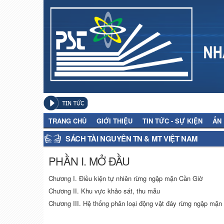
TRANG CHỦ
GIỚI THIỆU
TIN TỨC - SỰ KIỆN
ẤN
SÁCH TÀI NGUYÊN TN & MT VIỆT NAM
PHẦN I. MỞ ĐẦU
Chương I. Điều kiện tự nhiên rừng ngập mặn Cần Giờ
Chương II. Khu vực khảo sát, thu mẫu
Chương III. Hệ thống phân loại động vật đáy rừng ngập mặ