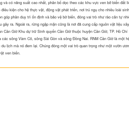
g và có năng suất cao nhất, phân bố dọc theo các khu vực ven bở biển đất li
iều kiện cho hệ thực vật, động vật phát triển, nơi trú ngụ cho nhiều loài sinh
òn góp phần duy trì ổn định và bảo vệ bờ biển, đóng vai trò như rào cản tự nh
hậu gây ra. Ngoài ra, rừng ngập mặn cũng là nơi đã cung cấp nguồn vật liệu xâ
n Cần Giờ Khu dự trữ Sinh quyển Cần Giờ thuộc huyện Cần Giờ, TP. Hồ Chí
của các sông Vàm Cỏ, sông Sài Gòn và sông Đồng Nai. RNM Cần Giờ là một hệ
ụ du lịch mà nó đem lại. Chúng đóng một vai trò quan trọng như một vườn ươm
ật ven biển.