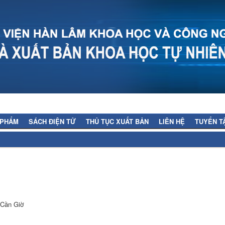
 PHẨM
SÁCH ĐIỆN TỬ
THỦ TỤC XUẤT BẢN
LIÊN HỆ
TUYỂN T
n Cần Giờ