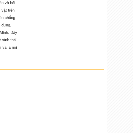
ền và hải
 vật trên
iên chống
y dựng,
 Minh. Đây
 sinh thái
 và là nơi