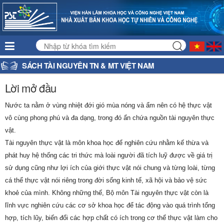
SÁCH TÀI NGUYÊN TN & MT VIỆT NAM
Lời mở đầu
Nước ta nằm ở vùng nhiệt đới gió mùa nóng và ẩm nên có hệ thực vật
vô cùng phong phú và đa dạng, trong đó ẩn chứa nguồn tài nguyên thực
vật.
Tài nguyên thực vật là môn khoa học để nghiên cứu nhằm kế thừa và
phát huy hệ thống các tri thức mà loài người đã tích luỹ được về giá trị
sử dụng cũng như lợi ích của giới thực vật nói chung và từng loài, từng
cá thể thực vật nói riêng trong đời sống kinh tế, xã hội và bảo vệ sức
khoẻ của mình. Không những thế, Bộ môn Tài nguyên thực vật còn là
lĩnh vực nghiên cứu các cơ sở khoa học để tác động vào quá trình tổng
hợp, tích lũy, biến đổi các hợp chất có ích trong cơ thể thực vật làm cho