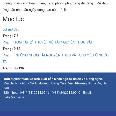
chúng ngày càng hoàn thiện, càng phong phú, càng đa dạng… để đáp
ứng các nhu cầu ngày càng cao của mình.
Mục lục
Lời mở đầu
Trang: 7-8
Phần I. TÓM TẮT LÝ THUYẾT VỀ TÀI NGUYÊN THỰC VẬT
Trang: 9-62
Phần II. NHỮNG NHÓM TÀI NGUYÊN THỰC VẬT CHỦ YẾU Ở NƯỚC
TA
Trang: 63-196
Bản quyền thuộc về Nhà xuất bản Khoa học tự nhiên và Công nghệ.
Địa chỉ: Nhà A16 - Số 18 đường Hoàng Quốc Việt, Phường Nghĩa Đô, Hà
Nội
Điện thoại: (+84)(24) 2214.9041 - (+84)(24)2214.9040 - Email:
nxb@vap.ac.vn