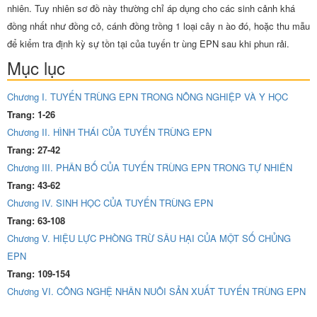
nhiên. Tuy nhiên sơ đồ này thường chỉ áp dụng cho các sinh cảnh khá
đồng nhất như đồng cỏ, cánh đồng trồng 1 loại cây n ào đó, hoặc thu mẫu
để kiểm tra định kỳ sự tồn tại của tuyến tr ùng EPN sau khi phun rải.
Mục lục
Chương I. TUYẾN TRÙNG EPN TRONG NÔNG NGHIỆP VÀ Y HỌC
Trang: 1-26
Chương II. HÌNH THÁI CỦA TUYẾN TRÙNG EPN
Trang: 27-42
Chương III. PHÂN BỐ CỦA TUYẾN TRÙNG EPN TRONG TỰ NHIÊN
Trang: 43-62
Chương IV. SINH HỌC CỦA TUYẾN TRÙNG EPN
Trang: 63-108
Chương V. HIỆU LỰC PHÒNG TRỪ SÂU HẠI CỦA MỘT SỐ CHỦNG
EPN
Trang: 109-154
Chương VI. CÔNG NGHỆ NHÂN NUÔI SẢN XUẤT TUYẾN TRÙNG EPN