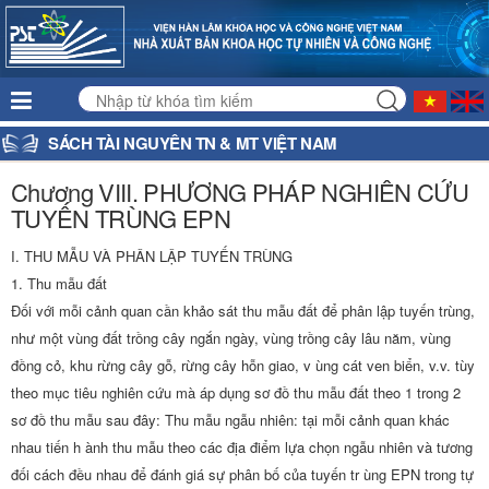
SÁCH TÀI NGUYÊN TN & MT VIỆT NAM
Chương VIII. PHƯƠNG PHÁP NGHIÊN CỨU
TUYẾN TRÙNG EPN
I. THU MẪU VÀ PHÂN LẬP TUYẾN TRÙNG
1. Thu mẫu đất
Đối với mỗi cảnh quan cần khảo sát thu mẫu đất để phân lập tuyến trùng,
như một vùng đất trồng cây ngắn ngày, vùng trồng cây lâu năm, vùng
đồng cỏ, khu rừng cây gỗ, rừng cây hỗn giao, v ùng cát ven biển, v.v. tùy
theo mục tiêu nghiên cứu mà áp dụng sơ đồ thu mẫu đất theo 1 trong 2
sơ đồ thu mẫu sau đây: Thu mẫu ngẫu nhiên: tại mỗi cảnh quan khác
nhau tiến h ành thu mẫu theo các địa điểm lựa chọn ngẫu nhiên và tương
đối cách đều nhau để đánh giá sự phân bố của tuyến tr ùng EPN trong tự