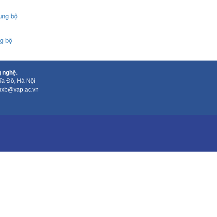
rung bộ
ng bộ
 nghệ.
ĩa Đô, Hà Nội
: nxb@vap.ac.vn