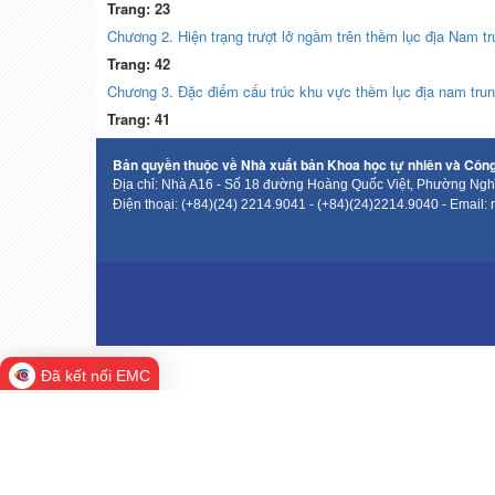
Trang: 23
Chương 2. Hiện trạng trượt lở ngầm trên thềm lục địa Nam t
Trang: 42
Chương 3. Đặc điểm cấu trúc khu vực thềm lục địa nam tru
Trang: 41
Bản quyền thuộc về Nhà xuất bản Khoa học tự nhiên và Công
Địa chỉ: Nhà A16 - Số 18 đường Hoàng Quốc Việt, Phường Ngh
Điện thoại: (+84)(24) 2214.9041 - (+84)(24)2214.9040 - Email
Đã kết nối EMC