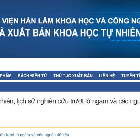
 PHẨM
SÁCH ĐIỆN TỬ
THỦ TỤC XUẤT BẢN
LIÊN HỆ
TUYỂN T
iên, lịch sử nghiên cứu trượt lở ngầm và các ng
ứu trượt lở ngầm và các nguồn dữ liệu