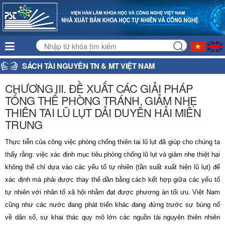
SÁCH TÀI NGUYÊN TN & MT VIỆT NAM
CHƯƠNG III. ĐỀ XUẤT CÁC GIẢI PHÁP
TỔNG THỂ PHÒNG TRÁNH, GIẢM NHẸ
THIÊN TAI LŨ LỤT DẢI DUYÊN HẢI MIỀN
TRUNG
Thực tiễn của công việc phòng chống thiên tai lũ lụt đã giúp cho chúng ta
thấy rằng: việc xác định mục tiêu phòng chống lũ lụt và giảm nhẹ thiệt hại
không thể chỉ dựa vào các yếu tố tự nhiên (tần suất xuất hiện lũ lụt) để
xác định mà phải được thay thế dần bằng cách kết hợp giữa các yếu tố
tự nhiên với nhân tố xã hội nhằm đạt được phương án tối ưu. Việt Nam
cũng như các nước đang phát triển khác đang đứng trước sự bùng nổ
về dân số, sự khai thác quy mô lớn các nguồn tài nguyên thiên nhiên