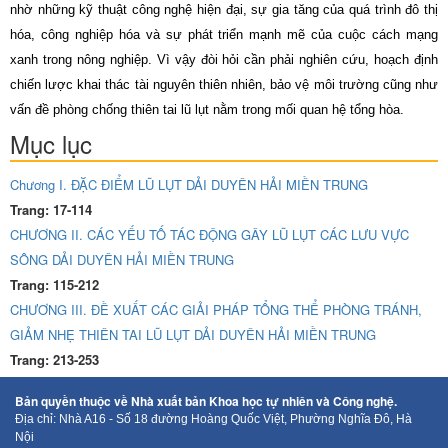
nhờ những kỹ thuật công nghệ hiện đại, sự gia tăng của quá trình đô thị
hóa, công nghiệp hóa và sự phát triển mạnh mẽ của cuộc cách mạng
xanh trong nông nghiệp. Vì vậy đòi hỏi cần phải nghiên cứu, hoạch định
chiến lược khai thác tài nguyên thiên nhiên, bảo vệ môi trường cũng như
vấn đề phòng chống thiên tai lũ lụt nằm trong mối quan hệ tổng hòa.
Mục lục
Chương I. ĐẶC ĐIỂM LŨ LỤT DẢI DUYÊN HẢI MIỀN TRUNG
Trang: 17-114
CHƯƠNG II. CÁC YẾU TỐ TÁC ĐỘNG GÂY LŨ LỤT CÁC LƯU VỰC
SÔNG DẢI DUYÊN HẢI MIỀN TRUNG
Trang: 115-212
CHƯƠNG III. ĐỀ XUẤT CÁC GIẢI PHÁP TỔNG THỂ PHÒNG TRÁNH,
GIẢM NHẸ THIÊN TAI LŨ LỤT DẢI DUYÊN HẢI MIỀN TRUNG
Trang: 213-253
Bản quyền thuộc về Nhà xuất bản Khoa học tự nhiên và Công nghệ.
Địa chỉ: Nhà A16 - Số 18 đường Hoàng Quốc Việt, Phường Nghĩa Đô, Hà
Nội