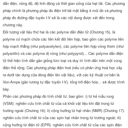
dẫn điện, nồng độ, độ linh động và thời gian sống của hạt tải. Các phương
pháp chính là phương pháp đo điện trở bề mặt bằng 4 mũi dò và phương
pháp đo đường đặc tuyến I-V sẽ là các nội dung được xét đến trong
chương này.
Đối tượng vật liệu thứ hai là các polyme dẫn điện tử (Chương 15), là
polyme có mạch chứa các liên kết đôi liên hợp, bao gồm các polyme liên
hợp mạch thẳng (như polyaxetylen), các polyme liên hợp vòng thơm (như
polyanilin) và các polyme dị vòng (như polypyrol)... Các polyme dẫn điện
tử thể hiện tính dẫn gần giống kim loại và duy trì tính dẫn trên một vùng
điện thế rộng. Các phương pháp điện hoá (nếu có phản ứng hoá học xảy
ra dưới tác dụng của dòng điện lên vật liệu), với các kỹ thuật cơ bản là
Von-Ampe (gần tương tự đặc tuyến I-V), tổng trở điện hóa… sẽ được trình
bày.
Phần các phương pháp đo tính chất từ, bao gồm: i) từ kế mẫu rung
(VSM): nghiên cứu tính chất từ của cả khối vật liệu khi đặt trong từ
trường ngoài (Chương 16); ii) cộng hưởng từ hạt nhân (NMR) (Chương 17):
nghiên cứu tính chất từ của các spin hạt nhân trong từ trường ngoài; iii)
cộng hưởng từ điện tử (EPR): nghiên cứu tính chất từ của các spin điện