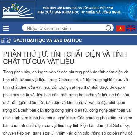
SÁCH ĐẠI HỌC VÀ SAU ĐẠI HỌC
PHẦN THỨ TƯ. TÍNH CHẤT ĐIỆN VÀ TÍNH
CHẤT TỪ CỦA VẬT LIỆU
Trong phần này, chúng ta sẽ xét các phương pháp đo tính chất điện và
tính chất từ của vật liệu. Trong Chương 14, sẽ tập trung nghiên cứu về
tính chất điện của vật liệu. Đối tượng vật liệu thứ nhất được đề cập ở
phần này sẽ là vật liệu bán dẫn, một trong ba nhóm vật liệu cơ bản của
chất rắn (gồm điện môi, bán dẫn và kim loại), vì vai trò đặc biệt quan
trọng của chất bán dẫn trong công nghệ điện tử, công nghệ điện toán và
nhiều lĩnh vực khoa học công nghệ khác. Các phương pháp đặc trưng cơ
bản các tính chất điện của vật liệu hay linh kiện bán dẫn (diot Schottky,
chuyển tiếp p-n, transistor…) nhằm xác định các thông số cơ bản như độ