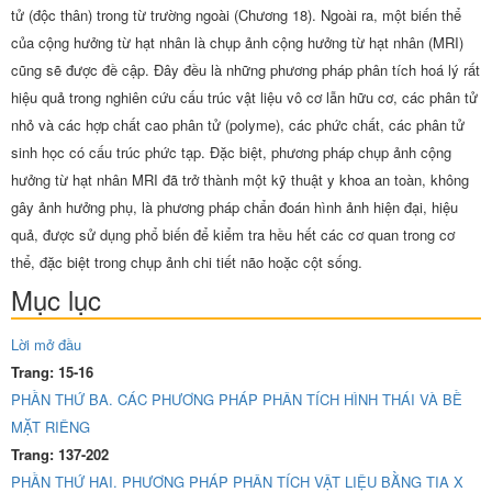
tử (độc thân) trong từ trường ngoài (Chương 18). Ngoài ra, một biến thể
của cộng hưởng từ hạt nhân là chụp ảnh cộng hưởng từ hạt nhân (MRI)
cũng sẽ được đề cập. Đây đều là những phương pháp phân tích hoá lý rất
hiệu quả trong nghiên cứu cấu trúc vật liệu vô cơ lẫn hữu cơ, các phân tử
nhỏ và các hợp chất cao phân tử (polyme), các phức chất, các phân tử
sinh học có cấu trúc phức tạp. Đặc biệt, phương pháp chụp ảnh cộng
hưởng từ hạt nhân MRI đã trở thành một kỹ thuật y khoa an toàn, không
gây ảnh hưởng phụ, là phương pháp chẩn đoán hình ảnh hiện đại, hiệu
quả, được sử dụng phổ biến để kiểm tra hều hết các cơ quan trong cơ
thể, đặc biệt trong chụp ảnh chi tiết não hoặc cột sống.
Mục lục
Lời mở đầu
Trang: 15-16
PHẦN THỨ BA. CÁC PHƯƠNG PHÁP PHÂN TÍCH HÌNH THÁI VÀ BỀ
MẶT RIÊNG
Trang: 137-202
PHẦN THỨ HAI. PHƯƠNG PHÁP PHÂN TÍCH VẬT LIỆU BẰNG TIA X