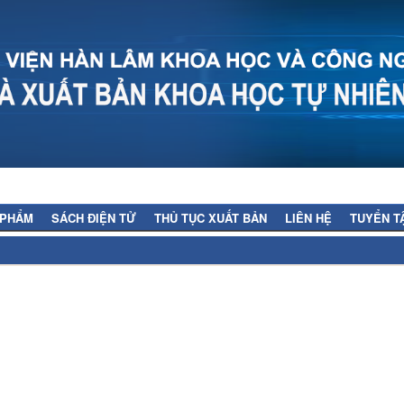
 PHẨM
SÁCH ĐIỆN TỬ
THỦ TỤC XUẤT BẢN
LIÊN HỆ
TUYỂN T