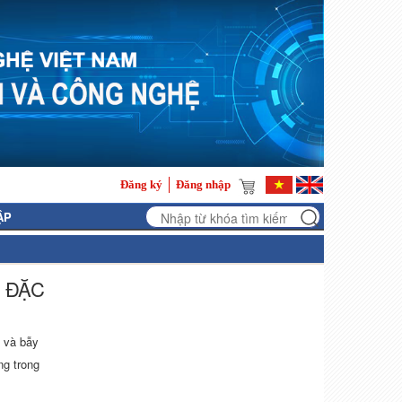
Đăng ký
Đăng nhập
ẬP
 ĐẶC
t và bẫy
ng trong