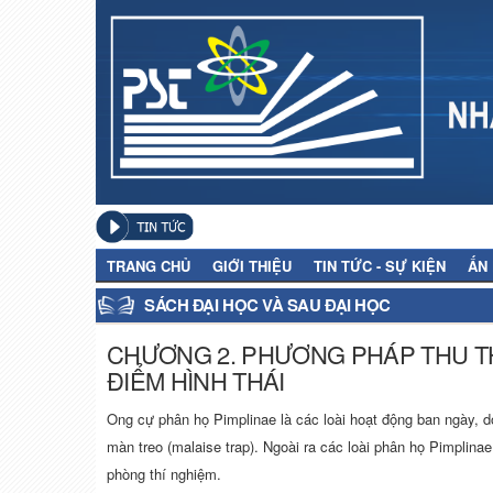
TRANG CHỦ
GIỚI THIỆU
TIN TỨC - SỰ KIỆN
ẤN
SÁCH ĐẠI HỌC VÀ SAU ĐẠI HỌC
CHƯƠNG 2. PHƯƠNG PHÁP THU TH
ĐIỂM HÌNH THÁI
Ong cự phân họ Pimplinae là các loài hoạt động ban ngày, 
màn treo (malaise trap). Ngoài ra các loài phân họ Pimplina
phòng thí nghiệm.