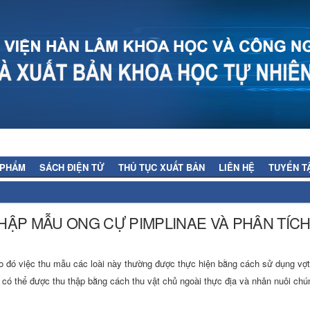
 PHẨM
SÁCH ĐIỆN TỬ
THỦ TỤC XUẤT BẢN
LIÊN HỆ
TUYỂN T
ẬP MẪU ONG CỰ PIMPLINAE VÀ PHÂN TÍCH
do đó việc thu mẫu các loài này thường được thực hiện bằng cách sử dụng vợ
e có thể được thu thập bằng cách thu vật chủ ngoài thực địa và nhân nuôi chú