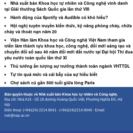
Nhà xuất bản Khoa học tự nhiên và Công nghệ vinh danh
tại Giải thưởng Sách Quốc gia lần thứ VIII
Hành động của Spotify và Audible có khó hiểu?
Hội nghị tuyên truyền kiến thức, kỹ năng phòng cháy, chữa
cháy và thoát nạn năm 20
Viện Hàn lâm Khoa học và Công nghệ Việt Nam tham gia
triển lãm thành tựu khoa học, công nghệ, đổi mới sáng tạo và
chuyển đổi số sau 40 năm đổi mới đất nước tại Đại hội Thi đua
yêu nước toàn quốc lần thứ XI
Thủ tướng ấn tượng sự trưởng thành toàn ngành VHTTDL
Tự tin quá mức và cái bẫy của sự hiểu biết
Chợ sách cũ gần 500 tuổi giữa lòng Paris
Bản quyền thuộc về Nhà xuất bản Khoa học tự nhiên và Công nghệ.
Địa chỉ: Nhà A16 - Số 18 đường Hoàng Quốc Việt, Phường Nghĩa Đô, Hà
Nội
Điện thoại: (+84)(24) 2214.9041 - (+84)(24)2214.9040 - Email:
nxb@vap.ac.vn