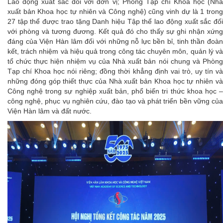
Lao động xuất sắc đối với đơn vị; Phòng Tạp chí Khoa học (Nhà
xuất bản Khoa học tự nhiên và Công nghệ) cũng vinh dự là 1 trong
27 tập thể được trao tặng Danh hiệu Tập thể lao động xuất sắc đối
với phòng và tương đương. Kết quả đó cho thấy sự ghi nhận xứng
đáng của Viện Hàn lâm đối với những nỗ lực bền bỉ, tinh thần đoàn
kết, trách nhiệm và hiệu quả trong công tác chuyên môn, quản lý và
tổ chức thực hiện nhiệm vụ của Nhà xuất bản nói chung và Phòng
Tạp chí Khoa học nói riêng; đồng thời khẳng định vai trò, uy tín và
những đóng góp thiết thực của Nhà xuất bản Khoa học tự nhiên và
Công nghệ trong sự nghiệp xuất bản, phổ biến tri thức khoa học –
công nghệ, phục vụ nghiên cứu, đào tạo và phát triển bền vững của
Viện Hàn lâm và đất nước.