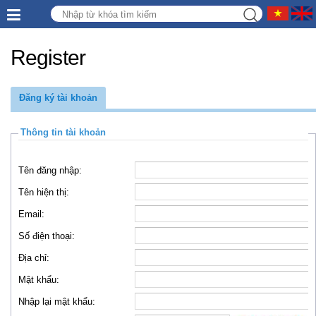
Register
Đăng ký tài khoản
Thông tin tài khoản
Tên đăng nhập:
Tên hiện thị:
Email:
Số điện thoại:
Địa chỉ:
Mật khẩu:
Nhập lại mật khẩu: