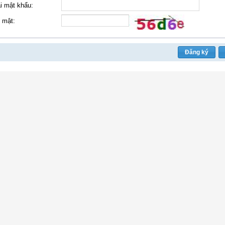
i mật khẩu:
 mật:
Đăng ký