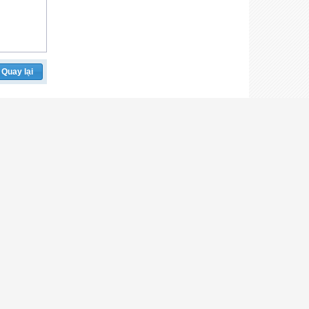
Quay lại