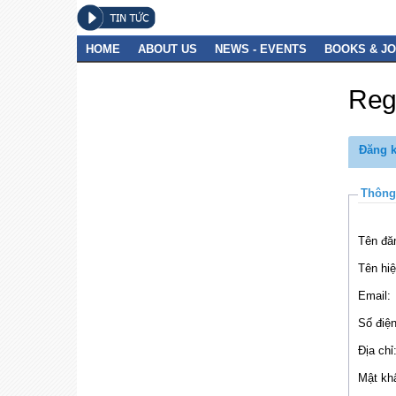
HOME
ABOUT US
NEWS - EVENTS
BOOKS & J
Regi
Đăng k
Thông 
Tên đă
Tên hiệ
Email:
Số điện
Địa chỉ
Mật kh