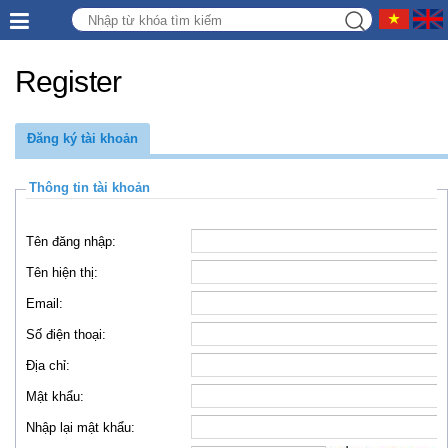
Register
Đăng ký tài khoản
Thông tin tài khoản
Tên đăng nhập:
Tên hiện thị:
Email:
Số điện thoại:
Địa chỉ:
Mật khẩu:
Nhập lại mật khẩu: