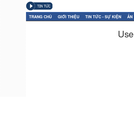
TRANG CHỦ
GIỚI THIỆU
TIN TỨC - SỰ KIỆN
ẤN
User