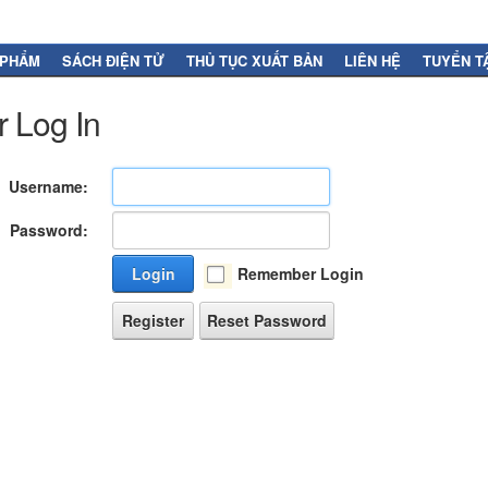
 PHẨM
SÁCH ĐIỆN TỬ
THỦ TỤC XUẤT BẢN
LIÊN HỆ
TUYỂN T
 Log In
Username:
Password:
Login
Remember Login
Register
Reset Password