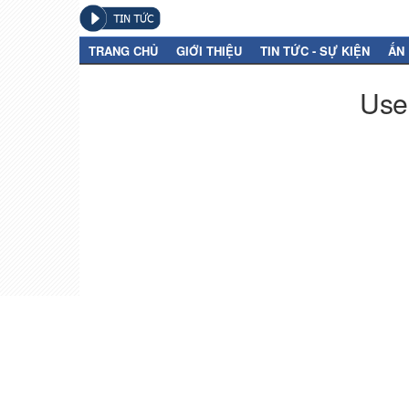
TRANG CHỦ
GIỚI THIỆU
TIN TỨC - SỰ KIỆN
ẤN
User