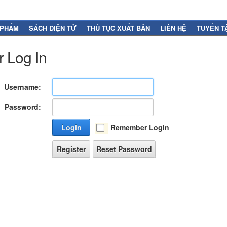
 PHẨM
SÁCH ĐIỆN TỬ
THỦ TỤC XUẤT BẢN
LIÊN HỆ
TUYỂN T
 Log In
Username:
Password:
Login
Remember Login
Register
Reset Password