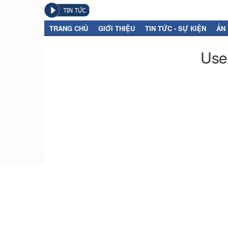
TRANG CHỦ
GIỚI THIỆU
TIN TỨC - SỰ KIỆN
ẤN
User