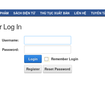
 PHẨM
SÁCH ĐIỆN TỬ
THỦ TỤC XUẤT BẢN
LIÊN HỆ
TUYỂN T
 Log In
Username:
Password:
Login
Remember Login
Register
Reset Password