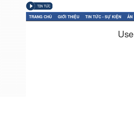
TRANG CHỦ
GIỚI THIỆU
TIN TỨC - SỰ KIỆN
ẤN
User