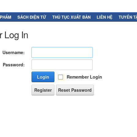
 PHẨM
SÁCH ĐIỆN TỬ
THỦ TỤC XUẤT BẢN
LIÊN HỆ
TUYỂN T
 Log In
Username:
Password:
Login
Remember Login
Register
Reset Password