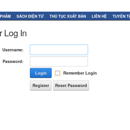
 PHẨM
SÁCH ĐIỆN TỬ
THỦ TỤC XUẤT BẢN
LIÊN HỆ
TUYỂN T
 Log In
Username:
Password:
Login
Remember Login
Register
Reset Password