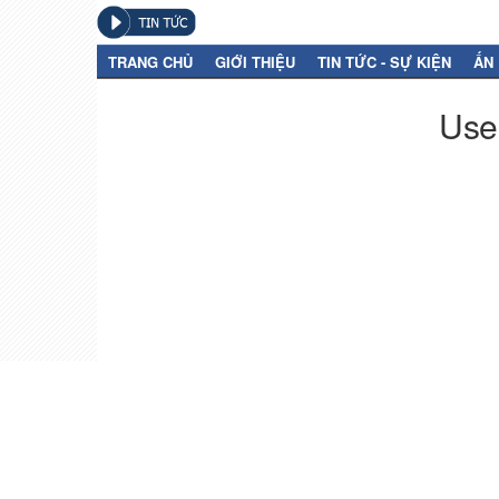
TRANG CHỦ
GIỚI THIỆU
TIN TỨC - SỰ KIỆN
ẤN
User