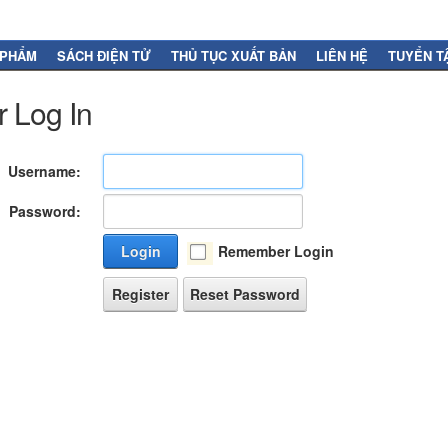
 PHẨM
SÁCH ĐIỆN TỬ
THỦ TỤC XUẤT BẢN
LIÊN HỆ
TUYỂN T
 Log In
Username:
Password:
Login
Remember Login
Register
Reset Password