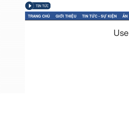
TRANG CHỦ
GIỚI THIỆU
TIN TỨC - SỰ KIỆN
ẤN
User