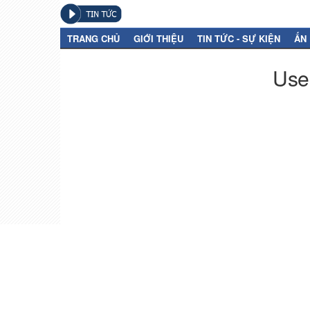
TRANG CHỦ
GIỚI THIỆU
TIN TỨC - SỰ KIỆN
ẤN
User