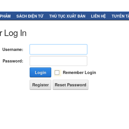
 PHẨM
SÁCH ĐIỆN TỬ
THỦ TỤC XUẤT BẢN
LIÊN HỆ
TUYỂN T
 Log In
Username:
Password:
Login
Remember Login
Register
Reset Password