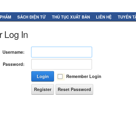
 PHẨM
SÁCH ĐIỆN TỬ
THỦ TỤC XUẤT BẢN
LIÊN HỆ
TUYỂN T
 Log In
Username:
Password:
Login
Remember Login
Register
Reset Password