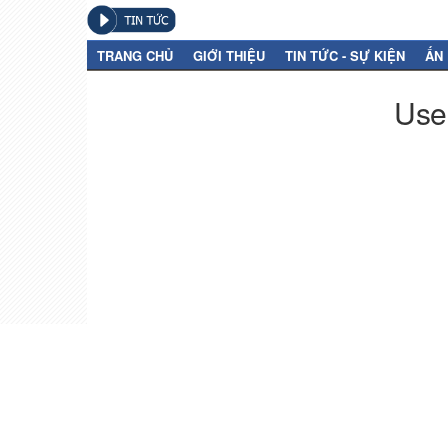
TRANG CHỦ
GIỚI THIỆU
TIN TỨC - SỰ KIỆN
ẤN
User