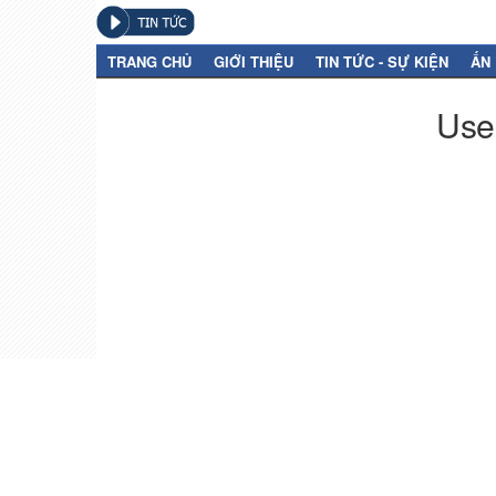
TRANG CHỦ
GIỚI THIỆU
TIN TỨC - SỰ KIỆN
ẤN
User