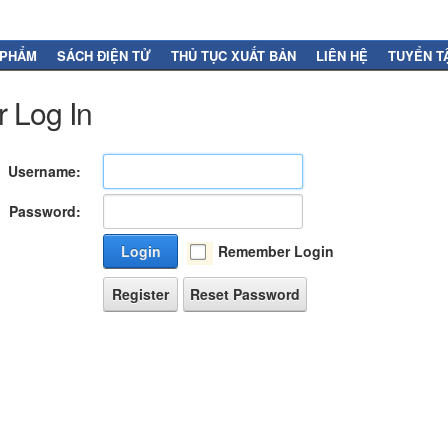
 PHẨM
SÁCH ĐIỆN TỬ
THỦ TỤC XUẤT BẢN
LIÊN HỆ
TUYỂN T
 Log In
Username:
Password:
Login
Remember Login
Register
Reset Password