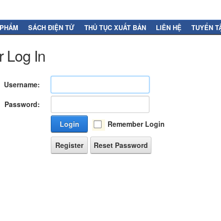
 PHẨM
SÁCH ĐIỆN TỬ
THỦ TỤC XUẤT BẢN
LIÊN HỆ
TUYỂN T
 Log In
Username:
Password:
Login
Remember Login
Register
Reset Password