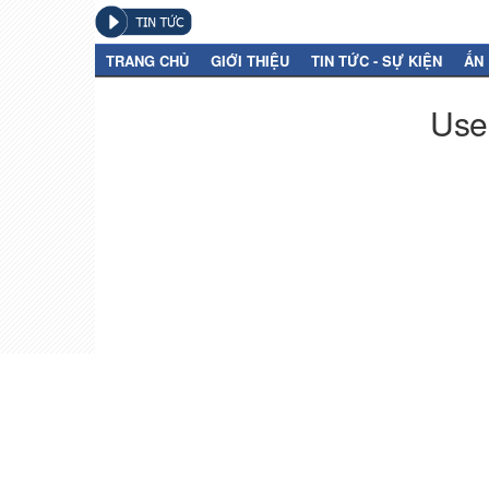
TRANG CHỦ
GIỚI THIỆU
TIN TỨC - SỰ KIỆN
ẤN
User