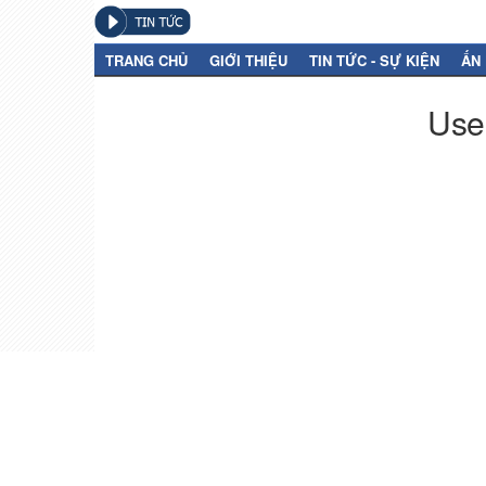
TRANG CHỦ
GIỚI THIỆU
TIN TỨC - SỰ KIỆN
ẤN
User