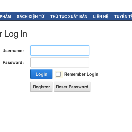
 PHẨM
SÁCH ĐIỆN TỬ
THỦ TỤC XUẤT BẢN
LIÊN HỆ
TUYỂN T
 Log In
Username:
Password:
Login
Remember Login
Register
Reset Password