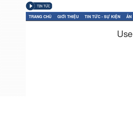
TRANG CHỦ
GIỚI THIỆU
TIN TỨC - SỰ KIỆN
ẤN
User