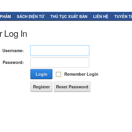
 PHẨM
SÁCH ĐIỆN TỬ
THỦ TỤC XUẤT BẢN
LIÊN HỆ
TUYỂN T
 Log In
Username:
Password:
Login
Remember Login
Register
Reset Password