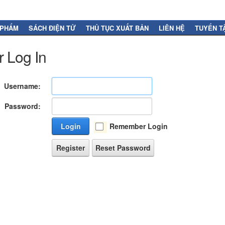
 PHẨM
SÁCH ĐIỆN TỬ
THỦ TỤC XUẤT BẢN
LIÊN HỆ
TUYỂN T
 Log In
Username:
Password:
Login
Remember Login
Register
Reset Password