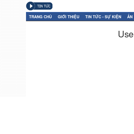
TRANG CHỦ
GIỚI THIỆU
TIN TỨC - SỰ KIỆN
ẤN
User