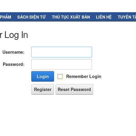
 PHẨM
SÁCH ĐIỆN TỬ
THỦ TỤC XUẤT BẢN
LIÊN HỆ
TUYỂN T
 Log In
Username:
Password:
Login
Remember Login
Register
Reset Password