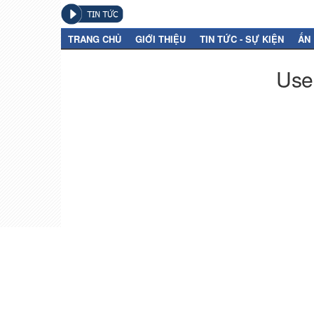
TRANG CHỦ
GIỚI THIỆU
TIN TỨC - SỰ KIỆN
ẤN
User