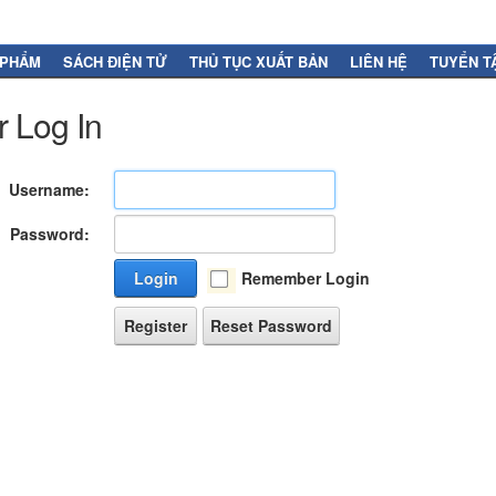
 PHẨM
SÁCH ĐIỆN TỬ
THỦ TỤC XUẤT BẢN
LIÊN HỆ
TUYỂN T
 Log In
Username:
Password:
Login
Remember Login
Register
Reset Password