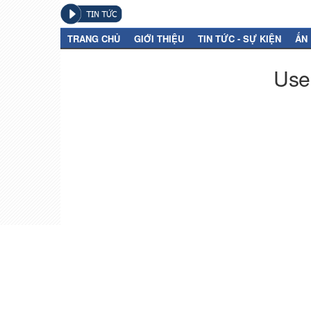
TRANG CHỦ
GIỚI THIỆU
TIN TỨC - SỰ KIỆN
ẤN
User